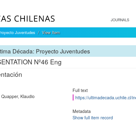
JOURNALS
Proyecto Juventudes
View Item
tima Década: Proyecto Juventudes
ENTATION Nº46 Eng
ntación
Full text
 Quapper, Klaudio
https://ultimadecada.uchile.cl/
Metadata
Show full item record