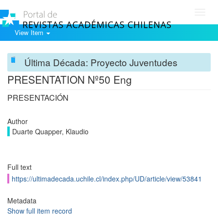
Toggl
navig
View Item
Última Década: Proyecto Juventudes
PRESENTATION Nº50 Eng
PRESENTACIÓN
Author
Duarte Quapper, Klaudio
Full text
https://ultimadecada.uchile.cl/index.php/UD/article/view/53841
Metadata
Show full item record