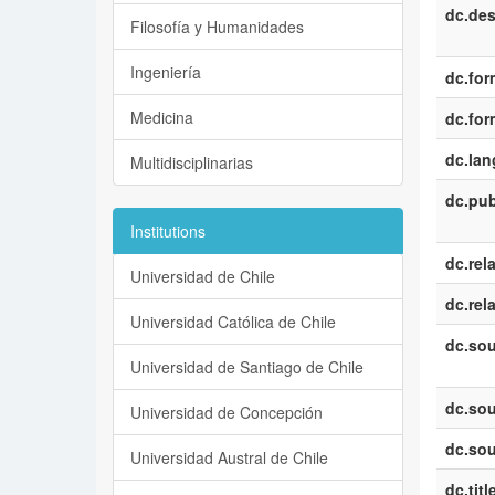
dc.des
Filosofía y Humanidades
Ingeniería
dc.for
Medicina
dc.for
dc.la
Multidisciplinarias
dc.pub
Institutions
dc.rel
Universidad de Chile
dc.rel
Universidad Católica de Chile
dc.sou
Universidad de Santiago de Chile
dc.sou
Universidad de Concepción
dc.sou
Universidad Austral de Chile
dc.titl