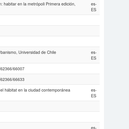
: habitar en la metrópoli Primera edición,
es-
ES
Urbanismo, Universidad de Chile
es-
ES
ew/62366/66007
ew/62366/66633
del hábitat en la ciudad contemporánea
es-
ES
es-