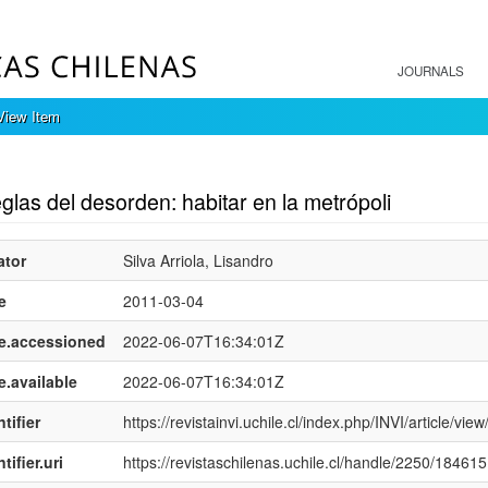
JOURNALS
View Item
mple item record
glas del desorden: habitar en la metrópoli
ator
Silva Arriola, Lisandro
e
2011-03-04
e.accessioned
2022-06-07T16:34:01Z
e.available
2022-06-07T16:34:01Z
tifier
https://revistainvi.uchile.cl/index.php/INVI/article/vie
tifier.uri
https://revistaschilenas.uchile.cl/handle/2250/184615