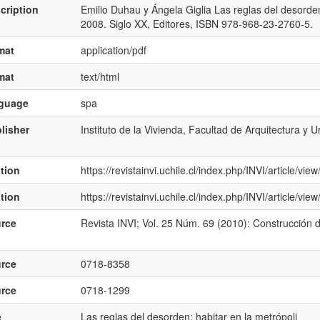
cription
Emilio Duhau y Ángela Giglia Las reglas del desorden
2008. Siglo XX, Editores, ISBN 978-968-23-2760-5.
mat
application/pdf
mat
text/html
nguage
spa
lisher
Instituto de la Vivienda, Facultad de Arquitectura y 
ation
https://revistainvi.uchile.cl/index.php/INVI/article/vi
ation
https://revistainvi.uchile.cl/index.php/INVI/article/vi
rce
Revista INVI; Vol. 25 Núm. 69 (2010): Construcción 
rce
0718-8358
rce
0718-1299
e
Las reglas del desorden: habitar en la metrópoli