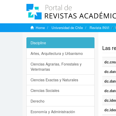
Home
Universidad de Chile
Revista INVI
Show si
Discipline
Las re
Artes, Arquitectura y Urbanismo
dc.cre
Ciencias Agrarias, Forestales y
Veterinarias
dc.dat
Ciencias Exactas y Naturales
dc.dat
Ciencias Sociales
dc.dat
dc.iden
Derecho
dc.iden
Economía y Administración