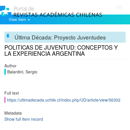
Toggl
navig
View Item
Última Década: Proyecto Juventudes
POLITICAS DE JUVENTUD: CONCEPTOS Y
LA EXPERIENCIA ARGENTINA
Author
Balardini, Sergio
Full text
https://ultimadecada.uchile.cl/index.php/UD/article/view/56302
Metadata
Show full item record