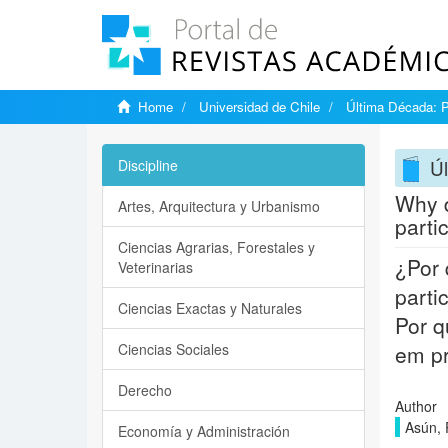
Home
Universidad de Chile
Última Década: 
Úl
Discipline
Why d
Artes, Arquitectura y Urbanismo
parti
Ciencias Agrarias, Forestales y
¿Por 
Veterinarias
parti
Ciencias Exactas y Naturales
Por q
Ciencias Sociales
em pr
Derecho
Author
Asún, 
Economía y Administración