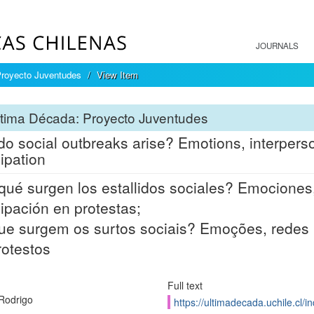
JOURNALS
Proyecto Juventudes
View Item
tima Década: Proyecto Juventudes
o social outbreaks arise? Emotions, interperson
cipation
qué surgen los estallidos sociales? Emociones, 
cipación en protestas;
ue surgem os surtos sociais? Emoções, redes in
otestos
Full text
Rodrigo
https://ultimadecada.uchile.cl/