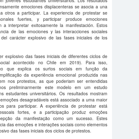
on jóvenes estudiantes universitarios. Los resultados
ensamente emociones displacenteras se asocia a una
 a otros a participar. La experiencia de protestar se
sonales fuertes, y participar produce emociones
n a interpretar exitosamente la manifestación. Estos
ancia de las emociones y las interacciones sociales
el carácter explosivo de las fases iniciales de los
er explosivo das fases iniciais de diferentes ciclos de
 social acontecido no Chile em 2019). Para isso,
co que explica os surtos sociais em função da
amplificação da experiência emocional produzida nas
cem nos protestos, as que poderiam ser entendidas
amos preliminarmente este modelo em um estudo
ens estudantes universitários. Os resultados mostram
 emoções desagradáveis está associado a uma maior
os para participar. A experiência de protestar está
essoais fortes, e a participação produz emoções
rcepção da manifestação como um sucesso. Estes
ncia das emoções e interações sociais como elementos
sivo das fases iniciais dos ciclos de protestos.