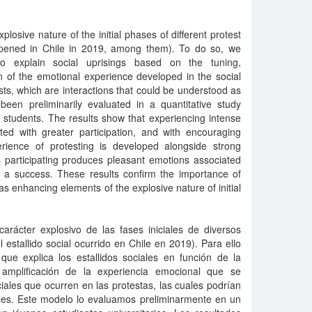
xplosive nature of the initial phases of different protest
ppened in Chile in 2019, among them). To do so, we
to explain social uprisings based on the tuning,
n of the emotional experience developed in the social
ests, which are interactions that could be understood as
been preliminarily evaluated in a quantitative study
y students. The results show that experiencing intense
ted with greater participation, and with encouraging
erience of protesting is developed alongside strong
 participating produces pleasant emotions associated
s a success. These results confirm the importance of
as enhancing elements of the explosive nature of initial
carácter explosivo de las fases iniciales de diversos
el estallido social ocurrido en Chile en 2019). Para ello
ue explica los estallidos sociales en función de la
y amplificación de la experiencia emocional que se
iales que ocurren en las protestas, las cuales podrían
les. Este modelo lo evaluamos preliminarmente en un