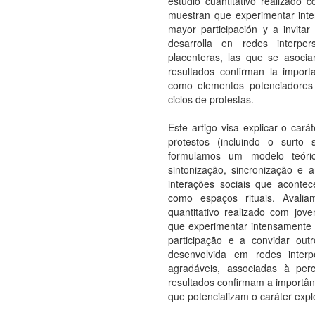
estudio cuantitativo realizado c
muestran que experimentar int
mayor participación y a invitar
desarrolla en redes interper
placenteras, las que se asocia
resultados confirman la import
como elementos potenciadores d
ciclos de protestas.
Este artigo visa explicar o carát
protestos (incluindo o surto
formulamos um modelo teóri
sintonização, sincronização e 
interações sociais que aconte
como espaços rituais. Avali
quantitativo realizado com jov
que experimentar intensamente
participação e a convidar outr
desenvolvida em redes interp
agradáveis, associadas à pe
resultados confirmam a importâ
que potencializam o caráter explo