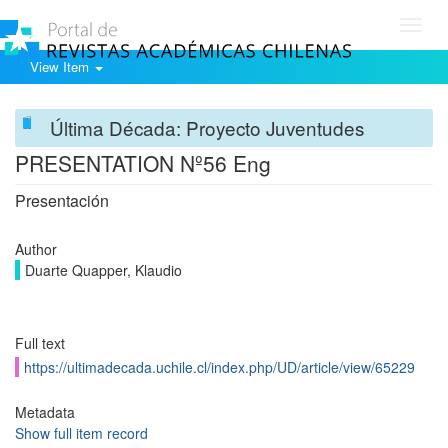
Toggl
navig
View Item
Última Década: Proyecto Juventudes
PRESENTATION Nº56 Eng
Presentación
Author
Duarte Quapper, Klaudio
Full text
https://ultimadecada.uchile.cl/index.php/UD/article/view/65229
Metadata
Show full item record