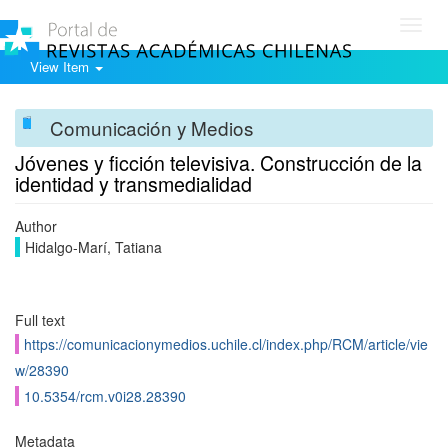
Toggl
navig
View Item
Comunicación y Medios
Jóvenes y ficción televisiva. Construcción de la
identidad y transmedialidad
Author
Hidalgo-Marí, Tatiana
Full text
https://comunicacionymedios.uchile.cl/index.php/RCM/article/vie
w/28390
10.5354/rcm.v0i28.28390
Metadata