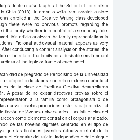
ergraduate course taught at the School of Journalism
in Chile (2018). In order to write from scratch a story
dents enrolled in the Creative Writing class developed
lthough there were no previous prompts regarding the
ted the family whether in a central or a secondary role.
ed, this article analyzes the family representations in
students. Fictional audiovisual material appears as very
. After conducting a content analysis on the stories, the
inforce the role of the family as a desirable environment
egardless of the topic or frame of each novel.
actividad de pregrado de Periodismo de la Universidad
n el propósito de elaborar un relato extenso durante el
ntes de la clase de Escritura Creativa desarrollaron
ón. A pesar de no existir directivas previas sobre el
 representaron a la familia como protagonista o de
las nueve novelas producidas, este trabajo analiza el
de ficción de jóvenes universitarios. Las influencias del
aparecen como elemento central en el corpus analizado.
nido de las novelas digitales centrado en el tipo de
ye que las ficciones juveniles refuerzan el rol de la
ara el bienestar del sujeto, independiente del enfoque