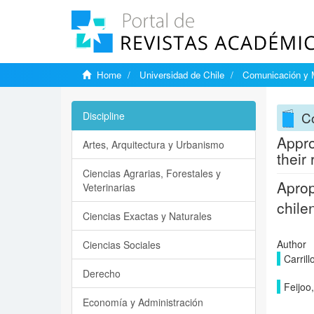
Home
Universidad de Chile
Comunicación y 
C
Discipline
Appro
Artes, Arquitectura y Urbanismo
their
Ciencias Agrarias, Forestales y
Aprop
Veterinarias
chile
Ciencias Exactas y Naturales
Author
Ciencias Sociales
Carrill
Derecho
Feijoo,
Economía y Administración