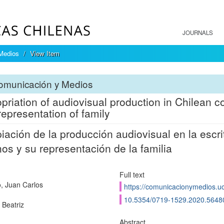
JOURNALS
Medios
View Item
omunicación y Medios
priation of audiovisual production in Chilean co
 representation of family
iación de la producción audiovisual en la escrit
nos y su representación de la familia
Full text
o, Juan Carlos
https://comunicacionymedios.uc
10.5354/0719-1529.2020.5648
 Beatriz
Abstract