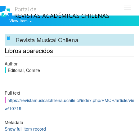
Toggl
navig
View Item
Revista Musical Chilena
Libros aparecidos
Author
Editorial, Comite
Full text
https://revistamusicalchilena.uchile.cl/index.php/RMCH/article/vie
w/10719
Metadata
Show full item record