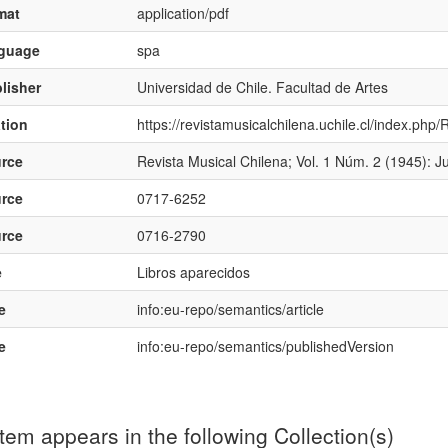
mat
application/pdf
nguage
spa
lisher
Universidad de Chile. Facultad de Artes
ation
https://revistamusicalchilena.uchile.cl/index.ph
rce
Revista Musical Chilena; Vol. 1 Núm. 2 (1945): Ju
rce
0717-6252
rce
0716-2790
e
Libros aparecidos
e
info:eu-repo/semantics/article
e
info:eu-repo/semantics/publishedVersion
item appears in the following Collection(s)