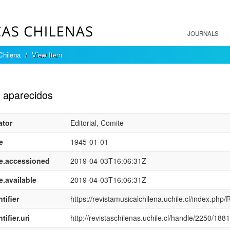
JOURNALS
Chilena
View Item
mple item record
s aparecidos
ator
Editorial, Comite
e
1945-01-01
e.accessioned
2019-04-03T16:06:31Z
e.available
2019-04-03T16:06:31Z
tifier
https://revistamusicalchilena.uchile.cl/index.php
tifier.uri
http://revistaschilenas.uchile.cl/handle/2250/188