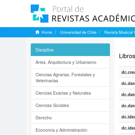
Home
Universidad de Chile
Revista Musical 
Show si
Discipline
Libro
Artes, Arquitectura y Urbanismo
dc.cre
Ciencias Agrarias, Forestales y
Veterinarias
dc.dat
Ciencias Exactas y Naturales
dc.dat
Ciencias Sociales
dc.dat
dc.iden
Derecho
dc.iden
Economía y Administración