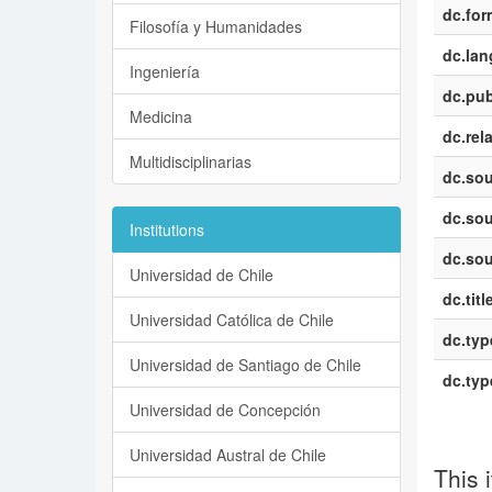
dc.for
Filosofía y Humanidades
dc.la
Ingeniería
dc.pub
Medicina
dc.rel
Multidisciplinarias
dc.sou
dc.sou
Institutions
dc.sou
Universidad de Chile
dc.titl
Universidad Católica de Chile
dc.typ
Universidad de Santiago de Chile
dc.typ
Universidad de Concepción
Universidad Austral de Chile
This 