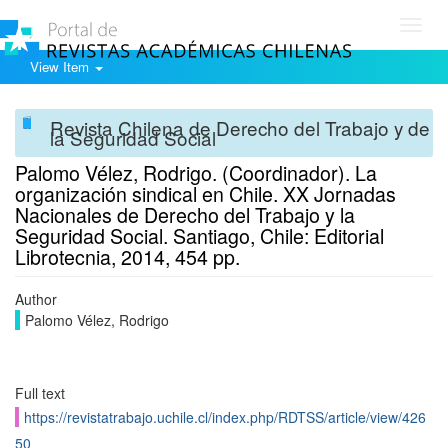
Toggl
navig
View Item
Revista Chilena de Derecho del Trabajo y de
la Seguridad Social
Palomo Vélez, Rodrigo. (Coordinador). La
organización sindical en Chile. XX Jornadas
Nacionales de Derecho del Trabajo y la
Seguridad Social. Santiago, Chile: Editorial
Librotecnia, 2014, 454 pp.
Author
Palomo Vélez, Rodrigo
Full text
https://revistatrabajo.uchile.cl/index.php/RDTSS/article/view/426
50