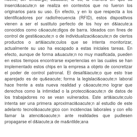
inserci&oacute;n se realiza en contextos que no fueron los
originarios para su uso. En efecto, y en lo que respecta a los
identificadores por radiofrecuencia (RFID), estos dispositivos
vienen a ser el sustituto perfecto de los hoy en d&iacute;a
conocidos como c&oacute;digos de barra. Ideados con fines de
control de gesti&oacute;n o de individualizaci&oacute;n de ciertos
productos o art&iacute;culos que se intenta monitorizar,
actualmente su uso ha escapado a estas iniciales tareas. En
efecto, aunque de forma a&uacute;n no muy masificada, pueden
en estos tiempos encontrarse experiencias en las cuales se han
implementado estos chips en la empresa a objeto de concretizar
el poder de control patronal. El desaf&iacute;o que esto trae
aparejado es de qu&eacute; forma la legislaci&oacute;n laboral
hace frente a esta nueva realidad y c&oacute;mo lograr que
derechos como la intimidad o la protecci&oacute;n de datos de
los trabajadores no se vean vulnerados. Este art&iacute;culo
intenta ser una primera aproximaci&oacute;n al estudio de este
adelanto tecnol&oacute;gico con incidencias laborales y con ello
llamar la atenci&oacute;n ante realidades que pudiesen
propagarse el d&iacute;a de ma&ntilde;ana