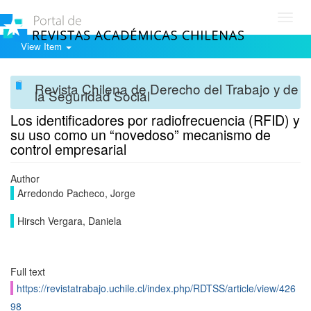
Toggl
navig
View Item
Revista Chilena de Derecho del Trabajo y de
la Seguridad Social
Los identificadores por radiofrecuencia (RFID) y
su uso como un “novedoso” mecanismo de
control empresarial
Author
Arredondo Pacheco, Jorge
Hirsch Vergara, Daniela
Full text
https://revistatrabajo.uchile.cl/index.php/RDTSS/article/view/426
98