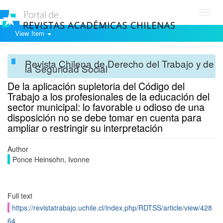
Toggl
navig
View Item
Revista Chilena de Derecho del Trabajo y de
la Seguridad Social
De la aplicación supletoria del Código del
Trabajo a los profesionales de la educación del
sector municipal: lo favorable u odioso de una
disposición no se debe tomar en cuenta para
ampliar o restringir su interpretación
Author
Ponce Heinsohn, Ivonne
Full text
https://revistatrabajo.uchile.cl/index.php/RDTSS/article/view/428
64