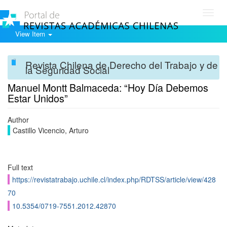
Toggl
navig
View Item
Revista Chilena de Derecho del Trabajo y de
la Seguridad Social
Manuel Montt Balmaceda: “Hoy Día Debemos
Estar Unidos”
Author
Castillo Vicencio, Arturo
Full text
https://revistatrabajo.uchile.cl/index.php/RDTSS/article/view/428
70
10.5354/0719-7551.2012.42870