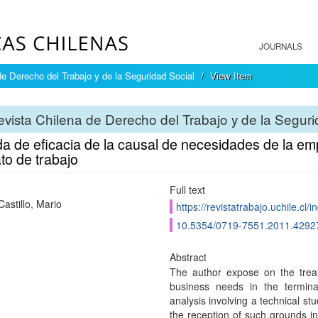
JOURNALS
e Derecho del Trabajo y de la Seguridad Social
View Item
vista Chilena de Derecho del Trabajo y de la Seguri
a de eficacia de la causal de necesidades de la em
to de trabajo
Full text
astillo, Mario
https://revistatrabajo.uchile.cl
10.5354/0719-7551.2011.4292
Abstract
The author expose on the treat
business needs in the termin
analysis involving a technical st
the reception of such grounds in