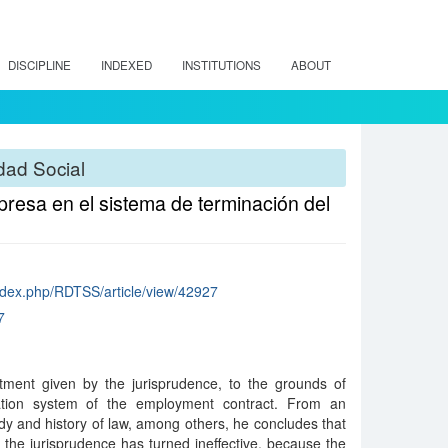
DISCIPLINE
INDEXED
INSTITUTIONS
ABOUT
dad Social
presa en el sistema de terminación del
/index.php/RDTSS/article/view/42927
7
ment given by the jurisprudence, to the grounds of
ation system of the employment contract. From an
udy and history of law, among others, he concludes that
 the jurisprudence has turned ineffective, because the