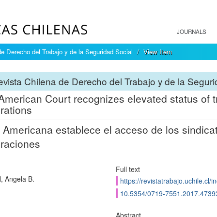
JOURNALS
e Derecho del Trabajo y de la Seguridad Social
View Item
vista Chilena de Derecho del Trabajo y de la Seguri
-American Court recognizes elevated status of t
rations
 Americana establece el acceso de los sindicat
raciones
Full text
l, Angela B.
https://revistatrabajo.uchile.cl
10.5354/0719-7551.2017.4739
Abstract