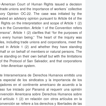
r-American Court of Human Rights issued a decision
 trade unions and the importance of workers´ collective
isory Opinion OC-22. The case was initiated by the
ted an advisory opinion pursuant to Article 64 of the
ghts on the interpretation and scope of Article 1 (2)
les in the Convention. Article 1 of the Convention refers
rsona”. Article 1 (2) clarifies that “for the purposes of
s every human being.” The heart of the inquiry was
es, including trade unions and corporations, meet the
nced in Article 1 (2) and whether they have standing
ehalf or on behalf of members or natural persons. The
e standing on their own behalf but with the limitations
f the Protocol of San Salvador, and that corporations
r Inter-American system.
rte Interamericana de Derechos Humanos emitido una
s especial de los sindicatos y la importancia de los
bajadores en el continente americano de acuerdo a la
aso fue iniciado por Panamá al requerir una opinión
 Convención Americana sobre Derechos Humanos sobre
el artículo 1 (2) en relación con otros artículos en la
onvención se refiere a los derechos y libertades de las