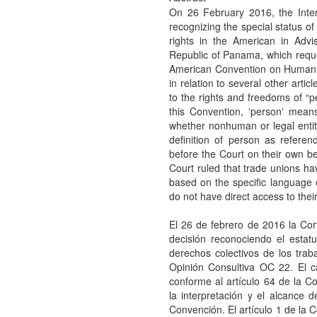
On 26 February 2016, the Inte
recognizing the special status of
rights in the American in Adv
Republic of Panama, which reques
American Convention on Human Ri
in relation to several other artic
to the rights and freedoms of “pe
this Convention, ʻpersonʼ mean
whether nonhuman or legal entitl
definition of person as refere
before the Court on their own b
Court ruled that trade unions hav
based on the specific language o
do not have direct access to thei
El 26 de febrero de 2016 la Co
decisión reconociendo el estatu
derechos colectivos de los tra
Opinión Consultiva OC 22. El c
conforme al artículo 64 de la
la interpretación y el alcance d
Convención. El artículo 1 de la C