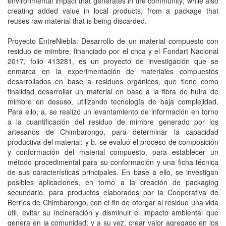
environmental impact that generates in the community; while also
creating added value in local products, from a package that
reuses raw material that is being discarded.
Proyecto EntreNiebla: Desarrollo de un material compuesto con
residuo de mimbre, financiado por el cnca y el Fondart Nacional
2017, folio 413281, es un proyecto de investigación que se
enmarca en la experimentación de materiales compuestos
desarrollados en base a residuos orgánicos, que tiene como
finalidad desarrollar un material en base a la fibra de huira de
mimbre en desuso, utilizando tecnología de baja complejidad.
Para ello, a. se realizó un levantamiento de información en torno
a la cuantificación del residuo de mimbre generado por los
artesanos de Chimbarongo, para determinar la capacidad
productiva del material; y b. se evaluó el proceso de composición
y conformación del material compuesto, para establecer un
método procedimental para su conformación y una ficha técnica
de sus características principales. En base a ello, se investigan
posibles aplicaciones, en torno a la creación de packaging
secundario, para productos elaborados por la Cooperativa de
Berries de Chimbarongo, con el fin de otorgar al residuo una vida
útil, evitar su incineración y disminuir el impacto ambiental que
genera en la comunidad; y a su vez, crear valor agregado en los