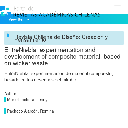
Toggl
navig
View Item
Revista Chilena de Diseño: Creación y
Pensamiento
EntreNiebla: experimentation and
development of composite material, based
on wicker waste
EntreNiebla: experimentación de material compuesto,
basado en los desechos del mimbre
Author
Martel Jachura, Jenny
Pacheco Alarcón, Romina