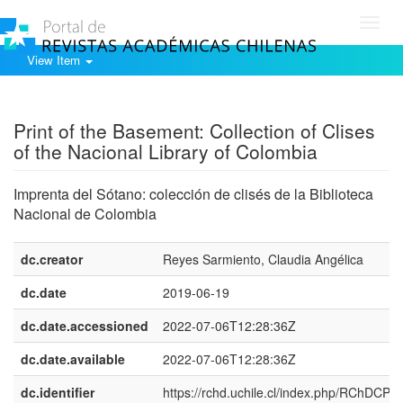
Toggl
navig
View Item
Show simple item record
Print of the Basement: Collection of Clises
of the Nacional Library of Colombia
Imprenta del Sótano: colección de clisés de la Biblioteca
Nacional de Colombia
dc.creator
Reyes Sarmiento, Claudia Angélica
dc.date
2019-06-19
dc.date.accessioned
2022-07-06T12:28:36Z
dc.date.available
2022-07-06T12:28:36Z
dc.identifier
https://rchd.uchile.cl/index.php/RChDCP/ar