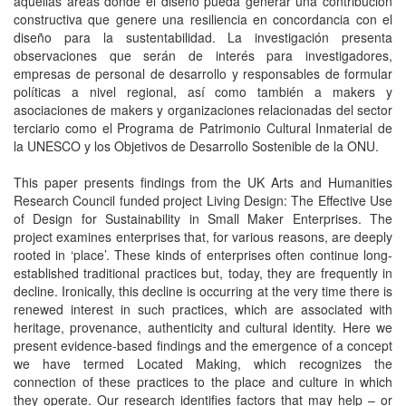
aquellas áreas donde el diseño pueda generar una contribución
constructiva que genere una resiliencia en concordancia con el
diseño para la sustentabilidad. La investigación presenta
observaciones que serán de interés para investigadores,
empresas de personal de desarrollo y responsables de formular
políticas a nivel regional, así como también a makers y
asociaciones de makers y organizaciones relacionadas del sector
terciario como el Programa de Patrimonio Cultural Inmaterial de
la UNESCO y los Objetivos de Desarrollo Sostenible de la ONU.
This paper presents findings from the UK Arts and Humanities
Research Council funded project Living Design: The Effective Use
of Design for Sustainability in Small Maker Enterprises. The
project examines enterprises that, for various reasons, are deeply
rooted in ‘place’. These kinds of enterprises often continue long-
established traditional practices but, today, they are frequently in
decline. Ironically, this decline is occurring at the very time there is
renewed interest in such practices, which are associated with
heritage, provenance, authenticity and cultural identity. Here we
present evidence-based findings and the emergence of a concept
we have termed Located Making, which recognizes the
connection of these practices to the place and culture in which
they operate. Our research identifies factors that may help – or