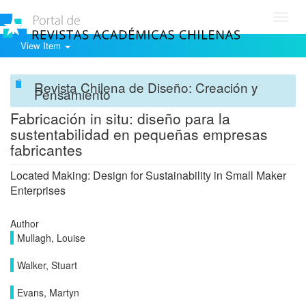
Toggl
navig
View Item
Revista Chilena de Diseño: Creación y
Pensamiento
Fabricación in situ: diseño para la
sustentabilidad en pequeñas empresas
fabricantes
Located Making: Design for Sustainability in Small Maker
Enterprises
Author
Mullagh, Louise
Walker, Stuart
Evans, Martyn