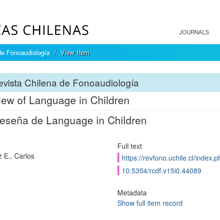
JOURNALS
de Fonoaudiología
View Item
vista Chilena de Fonoaudiología
iew of Language in Children
eseña de Language in Children
Full text
z E., Carlos
https://revfono.uchile.cl/index
10.5354/rcdf.v15i0.44089
Metadata
Show full item record