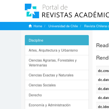
Home
Universidad de Chile
Revista Chilena 
Show si
Discipline
Readi
Artes, Arquitectura y Urbanismo
Rendi
Ciencias Agrarias, Forestales y
Veterinarias
dc.cre
Ciencias Exactas y Naturales
dc.dat
Ciencias Sociales
dc.dat
Derecho
dc.dat
Economía y Administración
dc.iden