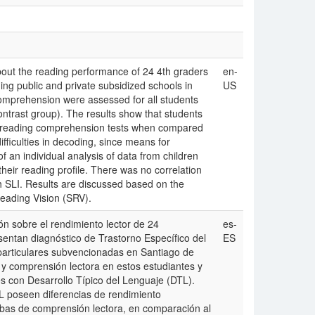
about the reading performance of 24 4th graders
en-
ng public and private subsidized schools in
US
comprehension were assessed for all students
contrast group). The results show that students
on reading comprehension tests when compared
fficulties in decoding, since means for
f an individual analysis of data from children
n their reading profile. There was no correlation
 SLI. Results are discussed based on the
Reading Vision (SRV).
ón sobre el rendimiento lector de 24
es-
entan diagnóstico de Trastorno Específico del
ES
particulares subvencionadas en Santiago de
 y comprensión lectora en estos estudiantes y
s con Desarrollo Típico del Lenguaje (DTL).
L poseen diferencias de rendimiento
uebas de comprensión lectora, en comparación al