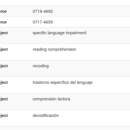
rce
0719-4692
rce
0717-4659
ject
specific language impairment
ject
reading comprehension
ject
recoding
ject
trastorno específico del lenguaje
ject
comprensión lectora
ject
decodificación