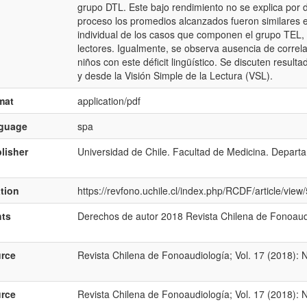
grupo DTL. Este bajo rendimiento no se explica por d
proceso los promedios alcanzados fueron similares e
individual de los casos que componen el grupo TEL, se
lectores. Igualmente, se observa ausencia de correl
niños con este déficit lingüístico. Se discuten resulta
y desde la Visión Simple de la Lectura (VSL).
mat
application/pdf
nguage
spa
lisher
Universidad de Chile. Facultad de Medicina. Depar
ation
https://revfono.uchile.cl/index.php/RCDF/article/vie
hts
Derechos de autor 2018 Revista Chilena de Fonoaud
rce
Revista Chilena de Fonoaudiología; Vol. 17 (2018): 
rce
Revista Chilena de Fonoaudiología; Vol. 17 (2018): 