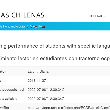
JOURNALS
de Fonoaudiología
View Item
mple item record
ng performance of students with specific lang
miento lector en estudiantes con trastorno esp
ator
Lafont, Diana
e
2018-11-27
e.accessioned
2022-07-06T12:30:34Z
e.available
2022-07-06T12:30:34Z
tifier
https://revfono.uchile.cl/index.php/RCDF/article/view