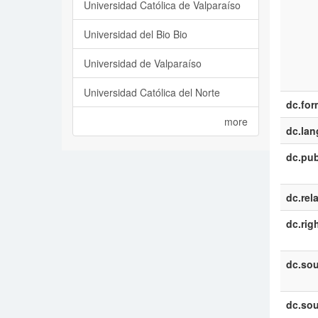
Universidad Católica de Valparaíso
Universidad del Bio Bio
Universidad de Valparaíso
Universidad Católica del Norte
dc.for
more
dc.la
dc.pub
dc.rel
dc.rig
dc.sou
dc.sou