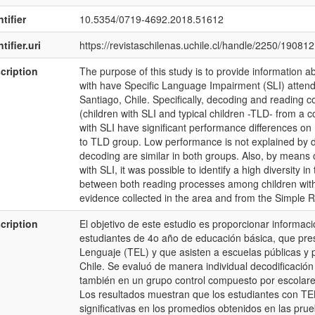
tifier
10.5354/0719-4692.2018.51612
tifier.uri
https://revistaschilenas.uchile.cl/handle/2250/190812
cription
The purpose of this study is to provide information 
with have Specific Language Impairment (SLI) attendi
Santiago, Chile. Specifically, decoding and reading 
(children with SLI and typical children -TLD- from a 
with SLI have significant performance differences 
to TLD group. Low performance is not explained by di
decoding are similar in both groups. Also, by means o
with SLI, it was possible to identify a high diversity i
between both reading processes among children with
evidence collected in the area and from the Simple 
cription
El objetivo de este estudio es proporcionar informaci
estudiantes de 4o año de educación básica, que pres
Lenguaje (TEL) y que asisten a escuelas públicas y 
Chile. Se evaluó de manera individual decodificación
también en un grupo control compuesto por escolare
Los resultados muestran que los estudiantes con TE
significativas en los promedios obtenidos en las pr