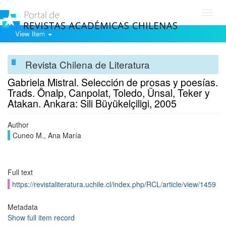
Toggl
navig
View Item
Revista Chilena de Literatura
Gabriela Mistral. Selección de prosas y poesías.
Trads. Önalp, Canpolat, Toledo, Ünsal, Teker y
Atakan. Ankara: Sili Büyükelçiligi, 2005
Author
Cuneo M., Ana María
Full text
https://revistaliteratura.uchile.cl/index.php/RCL/article/view/1459
Metadata
Show full item record