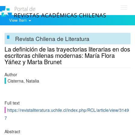
Toggl
navig
View Item
Revista Chilena de Literatura
La definición de las trayectorias literarias en dos
escritoras chilenas modernas: María Flora
Yáñez y Marta Brunet
Author
Cisterna, Natalia
Full text
https://revistaliteratura.uchile.cl/index.php/RCL/article/view/3149
7
Abstract