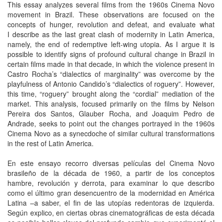
This essay analyzes several films from the 1960s Cinema Novo
movement in Brazil. These observations are focused on the
concepts of hunger, revolution and defeat, and evaluate what
I describe as the last great clash of modernity in Latin America,
namely, the end of redemptive left-wing utopia. As I argue it is
possible to identify signs of profound cultural change in Brazil in
certain films made in that decade, in which the violence present in
Castro Rocha’s “dialectics of marginality” was overcome by the
playfulness of Antonio Candido’s “dialectics of roguery”. However,
this time, “roguery” brought along the “cordial” mediation of the
market. This analysis, focused primarily on the films by Nelson
Pereira dos Santos, Glauber Rocha, and Joaquim Pedro de
Andrade, seeks to point out the changes portrayed in the 1960s
Cinema Novo as a synecdoche of similar cultural transformations
in the rest of Latin America.
En este ensayo recorro diversas películas del Cinema Novo
brasileño de la década de 1960, a partir de los conceptos
hambre, revolución y derrota, para examinar lo que describo
como el último gran desencuentro de la modernidad en América
Latina –a saber, el fin de las utopías redentoras de izquierda.
Según explico, en ciertas obras cinematográficas de esta década