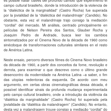
es posible hallar claves del profundo cambio que experimentó el
campo cultural brasileño, donde la introducción de la violencia de
la “dialéctica de la marginalidad” (Castro Rocha) fue superada
por la jovialidad de la “dialéctica del malandrinaje” (Candido). No
obstante, esta vez el malandrinaje trajo consigo la mediación
“cordial” del mercado. Mi análisis, centrado principalmente en
películas de Nelson Pereira dos Santos, Glauber Rocha y
Joaquim Pedro de Andrade, busca leer los cambios
sintomatizados por el Cinema Novo de la década de 1960 como
sinécdoque de transformaciones culturales similares en el resto
de América Latina.
Neste ensaio, percorro diversos filmes do Cinema Novo brasileiro
da década de 1960, a partir dos conceitos da fome, revolução e
derrota, para examinar o que descrevo como o último grande
desencontro da modernidade na América Latina –a saber, o fim
das utopias redentoras da esquerda. De acordo com meu
argumento, em certas obras cinematográficas dessa década, é
possível identificar sinais da profunda mudança experimentada
pelo campo cultural brasileiro, onde a introdução da violência da
“dialética da marginalidade” (Castro Rocha) foi superada pela
jovialidade da “dialética da malandragem” (Candido). No entanto,
desta vez a malandragem trouxe consigo a mediação “cordial” do