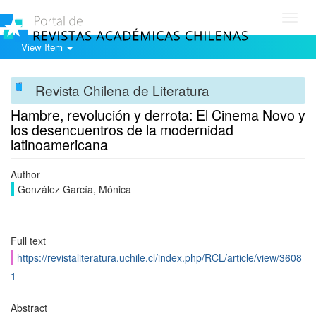
Toggl
navig
View Item
Revista Chilena de Literatura
Hambre, revolución y derrota: El Cinema Novo y
los desencuentros de la modernidad
latinoamericana
Author
González García, Mónica
Full text
https://revistaliteratura.uchile.cl/index.php/RCL/article/view/3608
1
Abstract