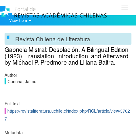
Toggl
navig
View Item
Revista Chilena de Literatura
Gabriela Mistral: Desolación. A Bilingual Edition
(1923). Translation, Introduction, and Afterward
by Michael P. Predmore and Liliana Baltra.
Author
Concha, Jaime
Full text
https://revistaliteratura.uchile.cl/index.php/RCL/article/view/3762
7
Metadata