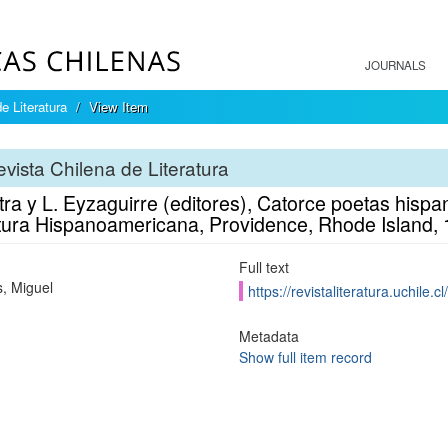
JOURNALS
e Literatura
View Item
vista Chilena de Literatura
tra y L. Eyzaguirre (editores), Catorce poetas hispa
atura Hispanoamericana, Providence, Rhode Island, 
Full text
, Miguel
https://revistaliteratura.uchile.
Metadata
Show full item record