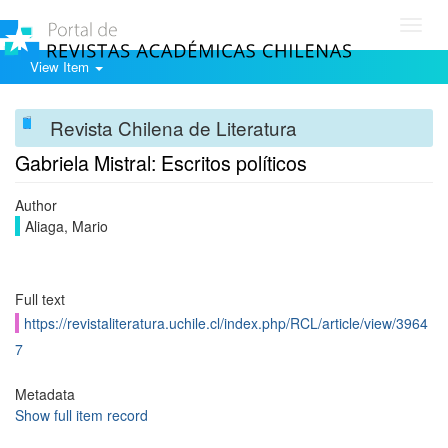
Toggl
navig
View Item
Revista Chilena de Literatura
Gabriela Mistral: Escritos políticos
Author
Aliaga, Mario
Full text
https://revistaliteratura.uchile.cl/index.php/RCL/article/view/3964
7
Metadata
Show full item record