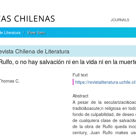
JOURNALS
e Literatura
View Item
vista Chilena de Literatura
ulfo, o no hay salvación ni en la vida ni en la muert
Full text
Thomas C.
https://revistaliteratura.uchile.
Abstract
A pesar de la secularizaci&oa
tradici&oacute;n religiosa en tod
fondo de culpabilidad, de deseo 
de cualquiera clase de salvaci&o
de la obra de Rulfo queda inco
century, Juan Rulfo makes use 