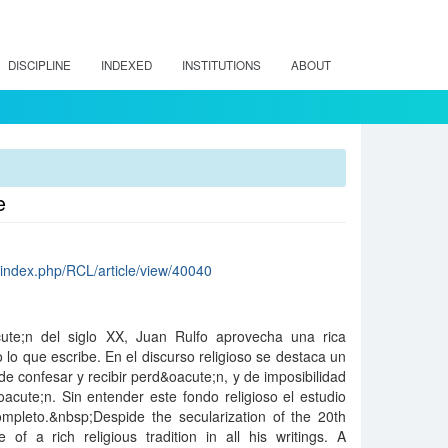
DISCIPLINE
INDEXED
INSTITUTIONS
ABOUT
e
cl/index.php/RCL/article/view/40040
cute;n del siglo XX, Juan Rulfo aprovecha una rica
o lo que escribe. En el discurso religioso se destaca un
de confesar y recibir perd&oacute;n, y de imposibilidad
acute;n. Sin entender este fondo religioso el estudio
mpleto.&nbsp;Despide the secularization of the 20th
of a rich religious tradition in all his writings. A