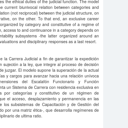
 the ethical duties of the judicial function. The model
e current biunivocal relation between categories and
lation (not reciprocal) between the judicial structure, on
ative, on the other. To that end, an exclusive career
organized by category and constitutive of a regime of
tem, access to and continuance in a category depends on
ntability subsystems -the latter organized around an
valuations and disciplinary responses as a last resort.
la Carrera Judicial a fin de garantizar la expedición
n sujeción a la ley, que integre al proceso de decisión
 de juzgar. El modelo supone la superación de la actual
rías y cargos para avanzar hacia una relación unívoca
mensiones del Escalafón Funcionario y Función
senta un Sistema de Carrera con residencia exclusiva en
da por categorías y constitutivo de un régimen de
a que el acceso, desplazamiento y permanencia en las
e los subsistemas de Capacitación y de Gestión del
o por una matriz ética-, que desarrolla regímenes de
iplinario de ultima ratio.