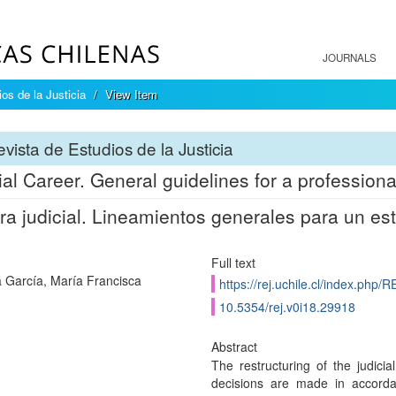
JOURNALS
os de la Justicia
View Item
vista de Estudios de la Justicia
ial Career. General guidelines for a professiona
ra judicial. Lineamientos generales para un est
Full text
 García, María Francisca
https://rej.uchile.cl/index.php/
10.5354/rej.v0i18.29918
Abstract
The restructuring of the judicia
decisions are made in accordan