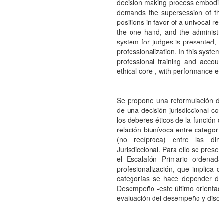
decision making process embodies
demands the supersession of th
positions in favor of a univocal re
the one hand, and the administr
system for judges is presented, 
professionalization. In this sys
professional training and accou
ethical core-, with performance e
Se propone una reformulación de 
de una decisión jurisdiccional co
los deberes éticos de la función
relación biunívoca entre catego
(no recíproca) entre las di
Jurisdiccional. Para ello se pre
el Escalafón Primario ordena
profesionalización, que implic
categorías se hace depender d
Desempeño -este último orientad
evaluación del desempeño y disc