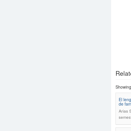
Relat
Showing 
El len
de fam
Arias 
semest