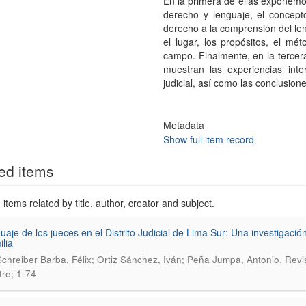
En la primera de ellas exponemos 
derecho y lenguaje, el concepto 
derecho a la comprensión del le
el lugar, los propósitos, el mét
campo. Finalmente, en la tercer
muestran las experiencias inte
judicial, así como las conclusio
Metadata
Show full item record
ed items
items related by title, author, creator and subject.
guaje de los jueces en el Distrito Judicial de Lima Sur: Una investigació
ilia
.
Schreiber Barba, Félix; Ortiz Sánchez, Iván; Peña Jumpa, Antonio
Revi
re; 1-74