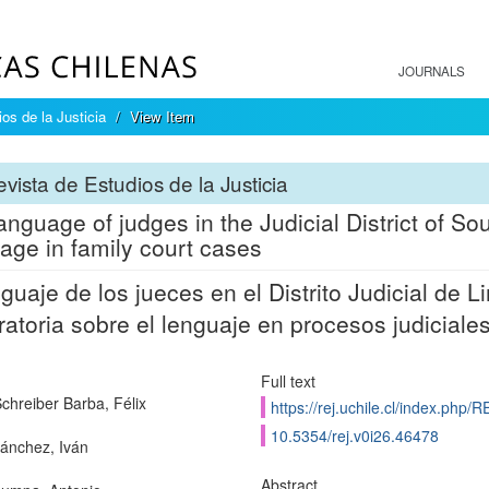
JOURNALS
os de la Justicia
View Item
vista de Estudios de la Justicia
anguage of judges in the Judicial District of S
age in family court cases
nguaje de los jueces en el Distrito Judicial de 
ratoria sobre el lenguaje en procesos judiciales
Full text
Schreiber Barba, Félix
https://rej.uchile.cl/index.php/
10.5354/rej.v0i26.46478
Sánchez, Iván
Abstract