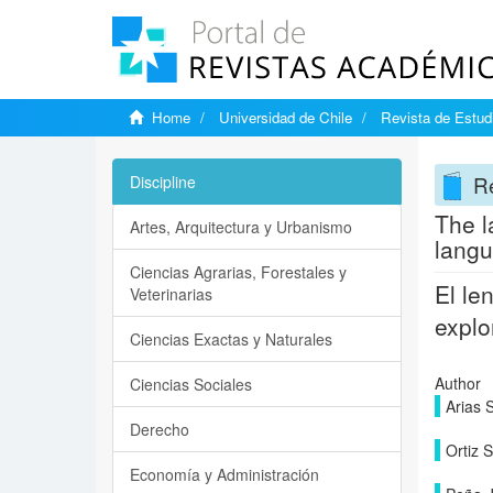
Home
Universidad de Chile
Revista de Estudi
Re
Discipline
The l
Artes, Arquitectura y Urbanismo
langu
Ciencias Agrarias, Forestales y
El le
Veterinarias
explo
Ciencias Exactas y Naturales
Author
Ciencias Sociales
Arias 
Derecho
Ortiz 
Economía y Administración