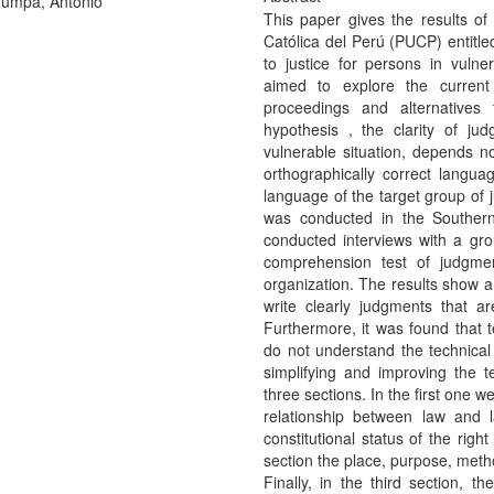
umpa, Antonio
This paper gives the results of
Católica del Perú (PUCP) entitle
to justice for persons in vulner
aimed to explore the current 
proceedings and alternatives
hypothesis , the clarity of ju
vulnerable situation, depends no
orthographically correct languag
language of the target group of j
was conducted in the Southern Ju
conducted interviews with a gr
comprehension test of judgme
organization. The results show a 
write clearly judgments that ar
Furthermore, it was found that t
do not understand the technica
simplifying and improving the 
three sections. In the first one 
relationship between law and 
constitutional status of the rig
section the place, purpose, metho
Finally, in the third section, t