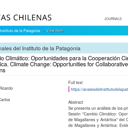
JOURNALS
Instituto de la Patagonia
View Item
ales del Instituto de la Patagonia
o Climático: Oportunidades para la Cooperación Cie
ica. Climate Change: Opportunities for Collaborativ
ns
Full text
Ricardo
https://analesdelinstitutodelapa
Carlos
Abstract
Se presenta un análisis de los pr
Sesión "Cambio Climático: Oport
de Magallanes y Antártica" del 
de Magallanes y Antártica: Evid