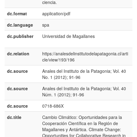
ciencia.
dc.format
application/pdf
dc.language
spa
dc.publisher
Universidad de Magallanes
e
E
dc.relation
https://analesdelinstitutodelapatagonia.cl/arti
cle/view/193/196
dc.source
Anales del Instituto de la Patagonia; Vol. 40
e
No. 1 (2012); 91-96
U
dc.source
Anales del Instituto de la Patagonia; Vol. 40
e
Núm. 1 (2012); 91-96
E
dc.source
0718-686X
dc.title
Cambio Climático: Oportunidades para la
e
Cooperación Científica en la Región de
E
Magallanes y Antártica. Climate Change:
Opportunities for Collaborative Research in