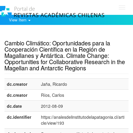
Toggl
navig
View Item
Show simple item record
Cambio Climático: Oportunidades para la
Cooperación Científica en la Región de
Magallanes y Antártica. Climate Change:
Opportunities for Collaborative Research in the
Magellan and Antarctic Regions
dc.creator
Jaña, Ricardo
dc.creator
Ríos, Carlos
dc.date
2012-08-09
dc.identifier
https://analesdelinstitutodelapatagonia.cl/arti
cle/view/193