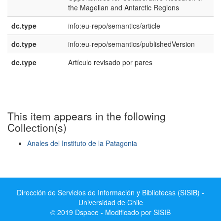
the Magellan and Antarctic Regions
dc.type
info:eu-repo/semantics/article
dc.type
info:eu-repo/semantics/publishedVersion
dc.type
Artículo revisado por pares
e
E
This item appears in the following
Collection(s)
Anales del Instituto de la Patagonia
Show simple item record
Dirección de Servicios de Información y Bibliotecas (SISIB) -
Universidad de Chile
© 2019 Dspace - Modificado por SISIB