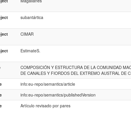
ject
Magallanes
ject
subantártica
ject
CIMAR
ject
EstimateS.
e
COMPOSICIÓN Y ESTRUCTURA DE LA COMUNIDAD MAC
DE CANALES Y FIORDOS DEL EXTREMO AUSTRAL DE C
e
info:eu-repo/semantics/article
e
info:eu-repo/semantics/publishedVersion
e
Artículo revisado por pares