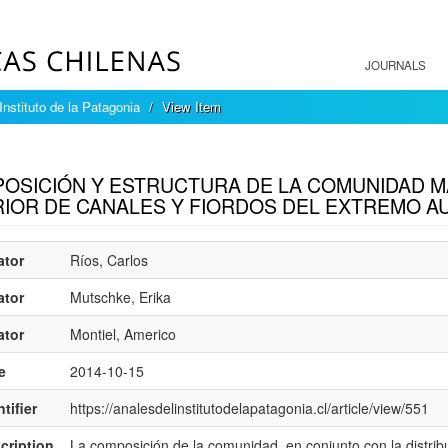
JOURNALS
Instituto de la Patagonia
View Item
mple item record
OSICIÓN Y ESTRUCTURA DE LA COMUNIDAD M
RIOR DE CANALES Y FIORDOS DEL EXTREMO AU
ator
Ríos, Carlos
ator
Mutschke, Erika
ator
Montiel, Americo
e
2014-10-15
tifier
https://analesdelinstitutodelapatagonia.cl/article/view/551
cription
La composición de la comunidad, en conjunto con la distri