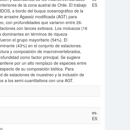
nteriores de la zona austral de Chile. El trabajo
ES
RDOS, a bordo del buque oceanográfico de la
e arrastre Agassiz modificada (AGT) para
eo, con profundidades que variaron entre 26-
staciones con lances exitosos. Los moluscos (16
s dominantes en términos de riqueza
ueron el grupo mayoritario (54%). El
ominante (43%) en el conjunto de estaciones.
uctura y composición de macroinvertebrados,
rofundidad como factor principal. Se sugiere
mantiene por un alto remplazo de especies entre
respecto de su composición biótica. Para
d de estaciones de muestreo y la inclusión de
s a los semi-cuantitativos con una AGT.
es-
ES
50