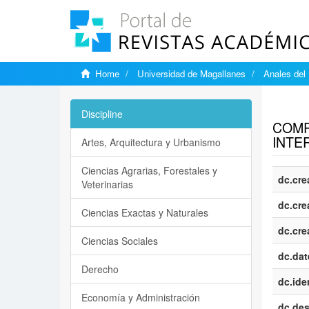
Home
Universidad de Magallanes
Anales del 
Show si
Discipline
COMP
INTE
Artes, Arquitectura y Urbanismo
Ciencias Agrarias, Forestales y
dc.cre
Veterinarias
dc.cre
Ciencias Exactas y Naturales
dc.cre
Ciencias Sociales
dc.dat
Derecho
dc.iden
Economía y Administración
dc.des