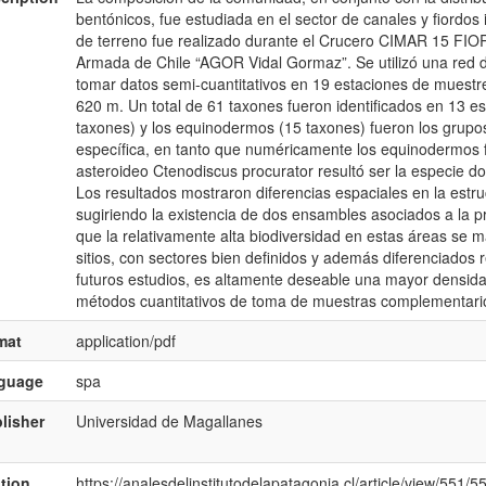
bentónicos, fue estudiada en el sector de canales y fiordos i
de terreno fue realizado durante el Crucero CIMAR 15 FIO
Armada de Chile “AGOR Vidal Gormaz”. Se utilizó una red d
tomar datos semi-cuantitativos en 19 estaciones de muestr
620 m. Un total de 61 taxones fueron identificados en 13 e
taxones) y los equinodermos (15 taxones) fueron los grupo
específica, en tanto que numéricamente los equinodermos f
asteroideo Ctenodiscus procurator resultó ser la especie d
Los resultados mostraron diferencias espaciales en la estr
sugiriendo la existencia de dos ensambles asociados a la p
que la relativamente alta biodiversidad en estas áreas se 
sitios, con sectores bien definidos y además diferenciados 
futuros estudios, es altamente deseable una mayor densida
métodos cuantitativos de toma de muestras complementario
mat
application/pdf
nguage
spa
lisher
Universidad de Magallanes
ation
https://analesdelinstitutodelapatagonia.cl/article/view/551/5