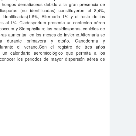
s hongos dematiáceos debido a la gran presencia de
osporas (no identificadas) constituyeron el 8,4%,
identificadas)1.6%, Alternaria 1% y el resto de los
es al 1%. Cladosporium presenta un contenido aéreo
coccum y Stemphylium; las basidiosporas, conidios de
poras aumentan en los meses de invierno.Alternarla se
cia durante primavera y otoño. Ganoderma y
urante el verano.Con el registro de tres años
á un calendario aeromicológico que permita a los
econocer los periodos de mayor dispersión aérea de