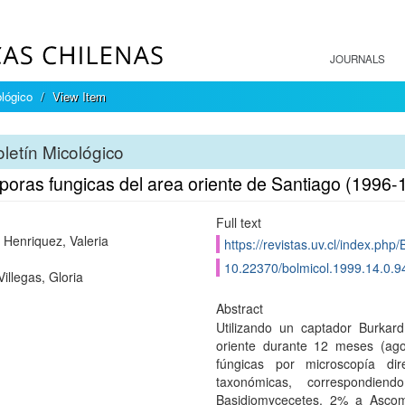
JOURNALS
ológico
View Item
letín Micológico
poras fungicas del area oriente de Santiago (1996-
Full text
 Henriquez, Valeria
https://revistas.uv.cl/index.php/
10.22370/bolmicol.1999.14.0.9
illegas, Gloria
Abstract
Utilizando un captador Burkar
oriente durante 12 meses (agos
fúngicas por microscopía di
taxonómicas, correspondi
Basidiomycecetes, 2% a Ascom