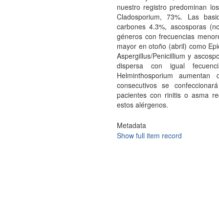
nuestro registro predominan lo
Cladosporium, 73%. Las basidi
carbones 4.3%, ascosporas (no 
géneros con frecuencias menor
mayor en otoño (abril) como Epi
Aspergillus/Penicillium y ascos
dispersa con igual fecuen
Helminthosporium aumentan d
consecutivos se confeccionar
pacientes con rinitis o asma r
estos alérgenos.
Metadata
Show full item record