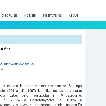
DISCIPLINE
INDEXED
INSTITUTIONS
ABOUT
1997)
Bolmicol/article/view/942
42
d se estudia la aeromicobiota presente en Santiago
to 1996 a julio 1997) identificando las aerosporas
recta. Estas fueron agrupadas en 19 categorías
endo el 76.2% a Deuteromycetes, el 13.6% a
ycetes y el 8,3% a aerosporas no identificadas.En