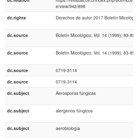
dc.relation
https://revistas.uv.cl/index.php/Bolmicol/art
e/view/942/898
dc.rights
Derechos de autor 2017 Boletín Micológic
dc.source
Boletín Micológico; Vol. 14 (1999); 83-89
dc.source
Boletín Micológico; Vol. 14 (1999); 83-89
dc.source
0719-3114
dc.source
0719-3114
dc.subject
Aerosporas fúngicas
dc.subject
alergenos fúngicos
dc.subject
aerobiología