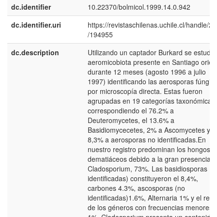
dc.identifier
10.22370/bolmicol.1999.14.0.942
dc.identifier.uri
https://revistaschilenas.uchile.cl/handle/2
/194955
dc.description
Utilizando un captador Burkard se estudia
aeromicobiota presente en Santiago orien
durante 12 meses (agosto 1996 a julio
1997) identificando las aerosporas fúngic
por microscopía directa. Estas fueron
agrupadas en 19 categorías taxonómicas,
correspondiendo el 76.2% a
Deuteromycetes, el 13.6% a
Basidiomycecetes, 2% a Ascomycetes y e
8,3% a aerosporas no identificadas.En
nuestro registro predominan los hongos
dematiáceos debido a la gran presencia 
Cladosporium, 73%. Las basidiosporas (n
identificadas) constituyeron el 8,4%,
carbones 4.3%, ascosporas (no
identificadas)1.6%, Alternaria 1% y el rest
de los géneros con frecuencias menores a