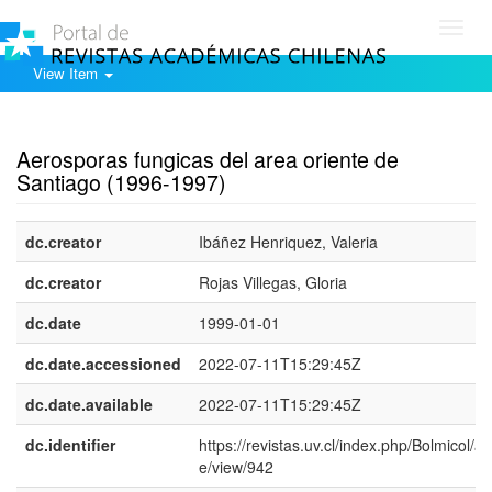
Toggl
navig
View Item
Show simple item record
Aerosporas fungicas del area oriente de
Santiago (1996-1997)
dc.creator
Ibáñez Henriquez, Valeria
dc.creator
Rojas Villegas, Gloria
dc.date
1999-01-01
dc.date.accessioned
2022-07-11T15:29:45Z
dc.date.available
2022-07-11T15:29:45Z
dc.identifier
https://revistas.uv.cl/index.php/Bolmicol/art
e/view/942