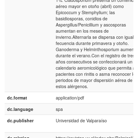
1%. Cladosporium presenta un contenido
aéreo mayor en otoño (abril) como
Epicoccum y Stemphylium; las
basidiosporas, conidios de
Aspergillus/Penicillium y ascosporas
aumentan en los meses de
invierno.Alternarla se dispersa con igual
fecuencia durante primavera y otoño.
Ganoderma y Helminthosporium aumenta
durante el verano.Con el registro de tres
años consecutivos se confeccionará un
calendario aeromicológico que permita a l
pacientes con rinitis o asma reconocer los
periodos de mayor dispersión aérea de
estos alérgenos.
dc.format
application/pdf
dc.language
spa
dc.publisher
Universidad de Valparaíso