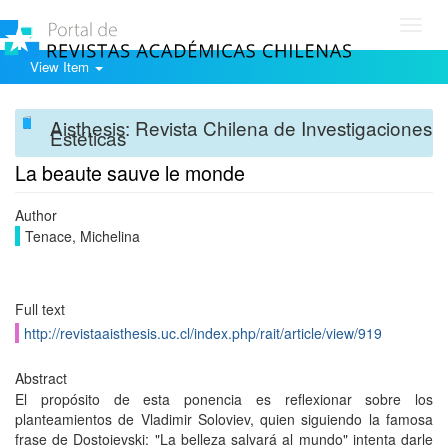
Toggl
navig
View Item
Aisthesis: Revista Chilena de Investigaciones
Estéticas
La beaute sauve le monde
Author
Tenace, Michelina
Full text
http://revistaaisthesis.uc.cl/index.php/rait/article/view/919
Abstract
El propósito de esta ponencia es reflexionar sobre los
planteamientos de Vladimir Soloviev, quien siguiendo la famosa
frase de Dostoievski: "La belleza salvará al mundo" intenta darle