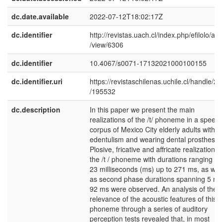
dc.date.available
2022-07-12T18:02:17Z
dc.identifier
http://revistas.uach.cl/index.php/efilolo/arti
/view/6306
dc.identifier
10.4067/s0071-17132021000100155
dc.identifier.uri
https://revistaschilenas.uchile.cl/handle/2
/195532
dc.description
In this paper we present the main
realizations of the /t/ phoneme in a speec
corpus of Mexico City elderly adults with
edentulism and wearing dental prostheses
Plosive, fricative and affricate realizations 
the /t / phoneme with durations ranging f
23 milliseconds (ms) up to 271 ms, as wel
as second phase durations spanning 5 ms
92 ms were observed. An analysis of the
relevance of the acoustic features of this
phoneme through a series of auditory
perception tests revealed that, in most