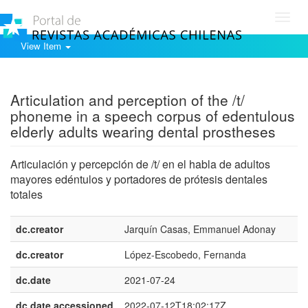
Toggl
navig
View Item
Show simple item record
Articulation and perception of the /t/
phoneme in a speech corpus of edentulous
elderly adults wearing dental prostheses
Articulación y percepción de /t/ en el habla de adultos
mayores edéntulos y portadores de prótesis dentales
totales
dc.creator
Jarquín Casas, Emmanuel Adonay
dc.creator
López-Escobedo, Fernanda
dc.date
2021-07-24
dc.date.accessioned
2022-07-12T18:02:17Z