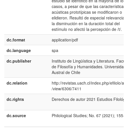
estudio se identificó en la mayoría de los
casos, a pesar de que las características
acústicas prototípicas se modificaron o
elidieron. Resultó de especial relevancia 
la disminución en la duración total del
estímulo no afectó la percepción de /t/.
dc.format
application/pdf
dc.language
spa
dc.publisher
Instituto de Lingüística y Literatura. Facul
de Filosofía y Humanidades. Universidad
Austral de Chile
dc.relation
http://revistas.uach.cl/index.php/efilolo/arti
/view/6306/7411
dc.rights
Derechos de autor 2021 Estudios Filológi
dc.source
Philological Studies; No. 67 (2021); 155-1