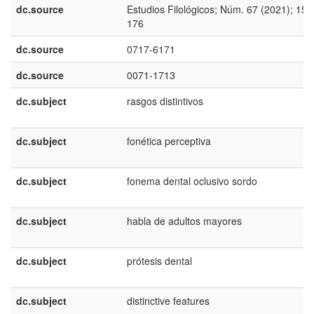
dc.source
Estudios Filológicos; Núm. 67 (2021); 155
176
dc.source
0717-6171
dc.source
0071-1713
dc.subject
rasgos distintivos
dc.subject
fonética perceptiva
dc.subject
fonema dental oclusivo sordo
dc.subject
habla de adultos mayores
dc.subject
prótesis dental
dc.subject
distinctive features