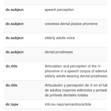
dc.subject
speech perception
dc.subject
voiceless dental plosive phoneme
dc.subject
elderly adults voice
dc.subject
dental prostheses
dc.title
Articulation and perception of the /t/
phoneme in a speech corpus of edentulo
elderly adults wearing dental prostheses
dc.title
Articulación y percepción de /t/ en el habl
de adultos mayores edéntulos y portador
de prótesis dentales totales
dc.type
info:eu-repo/semantics/article