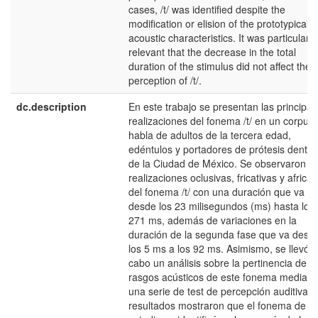
cases, /t/ was identified despite the
modification or elision of the prototypical
acoustic characteristics. It was particularly
relevant that the decrease in the total
duration of the stimulus did not affect the
perception of /t/.
dc.description
En este trabajo se presentan las principal
realizaciones del fonema /t/ en un corpus
habla de adultos de la tercera edad,
edéntulos y portadores de prótesis dental,
de la Ciudad de México. Se observaron
realizaciones oclusivas, fricativas y africa
del fonema /t/ con una duración que va
desde los 23 milisegundos (ms) hasta los
271 ms, además de variaciones en la
duración de la segunda fase que va desd
los 5 ms a los 92 ms. Asimismo, se llevó a
cabo un análisis sobre la pertinencia de lo
rasgos acústicos de este fonema mediant
una serie de test de percepción auditiva. 
resultados mostraron que el fonema de