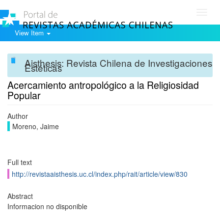
Toggl
navig
View Item
Aisthesis: Revista Chilena de Investigaciones
Estéticas
Acercamiento antropológico a la Religiosidad
Popular
Author
Moreno, Jaime
Full text
http://revistaaisthesis.uc.cl/index.php/rait/article/view/830
Abstract
Informacion no disponible