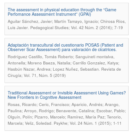
The assessment in physical education through the “Game
Perfomance Assessment Instrument” (GPAI)
Aguilar Sánchez, Javier; Martín Tamayo, Ignacio; Chirosa Ríos,
.
Luis Javier
Pedagogical Studies; Vol. 42 Núm. 2 (2016); 7-19
Adaptación transcultural del cuestionario POSAS (Patient and
Observer Scar Assessment) para valoración de cicatrices.
Rodríguez Castillo, Tomás Roberto; Sanguineti montalva,
Antonella; Moreno Baeza, Natalia; Carrillo Gonzalez, Katya;
.
Hasbún Nazar, Andrea; Lopez Nuñez, Sebastian
Revista de
Cirugía; Vol. 71, Núm. 5 (2019)
Traditional Assessment or Invisible Assessment Using Games?
New Frontiers in Cognitive Assessment
Rosas, Ricardo; Ceric, Francisco; Aparicio, Andrés; Arango,
Paulina; Arroyo, Rodrigo; Benavente, Catalina; Escobar, Pablo;
Olguín, Polín; Pizarro, Marcelo; Ramírez, María Paz; Tenorio,
.
Marcela; Veliz, Soledad
Psykhe; Vol. 24 Núm. 1 (2015); 1-11