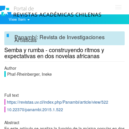
Toggl
navig
View Item
Panambí: Revista de Investigaciones
Artísticas
Semba y rumba - construyendo ritmos y
expectativas en dos novelas africanas
Author
Phaf-Rheinberger, Ineke
Full text
https://revistas.uv.cl/index.php/Panambi/article/view/522
10.22370/panambi.2015.1.522
Abstract
En este artículo se analiza la función de la música popular en dos