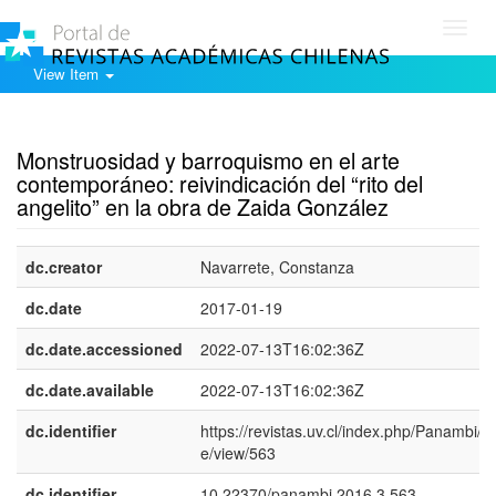
Toggl
navig
View Item
Show simple item record
Monstruosidad y barroquismo en el arte
contemporáneo: reivindicación del “rito del
angelito” en la obra de Zaida González
dc.creator
Navarrete, Constanza
dc.date
2017-01-19
dc.date.accessioned
2022-07-13T16:02:36Z
dc.date.available
2022-07-13T16:02:36Z
dc.identifier
https://revistas.uv.cl/index.php/Panambi/art
e/view/563
dc.identifier
10.22370/panambi.2016.3.563