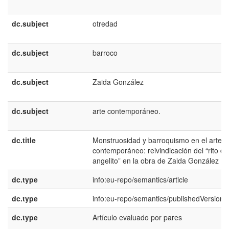
dc.subject
otredad
dc.subject
barroco
dc.subject
Zaida González
dc.subject
arte contemporáneo.
dc.title
Monstruosidad y barroquismo en el arte
contemporáneo: reivindicación del “rito de
angelito” en la obra de Zaida González
dc.type
info:eu-repo/semantics/article
dc.type
info:eu-repo/semantics/publishedVersion
dc.type
Artículo evaluado por pares