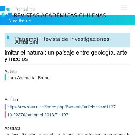
Toggl
navig
View Item
Panambí: Revista de Investigaciones
Artísticas
Imitar el natural: un paisaje entre geología, arte
y medios
Author
Jara Ahumada, Bruno
Full text
https://revistas.uv.cl/index.php/Panambi/article/view/1197
10.22370/panambi.2018.7.1197
Abstract
La investigación presenta a través del arte contemporáneo la