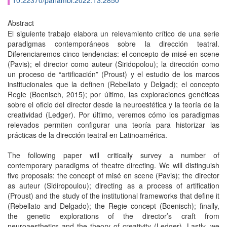
10.22370/panambi.2022.13.2850
Abstract
El siguiente trabajo elabora un relevamiento crítico de una serie
paradigmas contemporáneos sobre la dirección teatral.
Diferenciaremos cinco tendencias: el concepto de misé-en scene
(Pavis); el director como auteur (Siridopolou); la dirección como
un proceso de “artificación” (Proust) y el estudio de los marcos
institucionales que la definen (Rebellato y Delgad); el concepto
Regie (Boenisch, 2015); por último, las exploraciones genéticas
sobre el oficio del director desde la neuroestética y la teoría de la
creatividad (Ledger). Por último, veremos cómo los paradigmas
relevados permiten configurar una teoría para historizar las
prácticas de la dirección teatral en Latinoamérica.
The following paper will critically survey a number of
contemporary paradigms of theatre directing. We will distinguish
five proposals: the concept of misé en scene (Pavis); the director
as auteur (Sidiropoulou); directing as a process of artification
(Proust) and the study of the institutional frameworks that define it
(Rebellato and Delgado); the Regie concept (Boenisch); finally,
the genetic explorations of the director’s craft from
neuroaesthetics and the theory of creativity (Ledger). Lastly, we