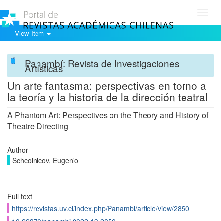
Toggl
navig
View Item
Panambí: Revista de Investigaciones
Artísticas
Un arte fantasma: perspectivas en torno a
la teoría y la historia de la dirección teatral
A Phantom Art: Perspectives on the Theory and History of
Theatre Directing
Author
Schcolnicov, Eugenio
Full text
https://revistas.uv.cl/index.php/Panambi/article/view/2850