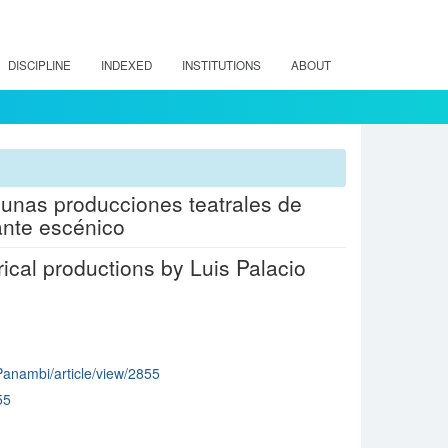
DISCIPLINE
INDEXED
INSTITUTIONS
ABOUT
gunas producciones teatrales de
cante escénico
rical productions by Luis Palacio
/Panambi/article/view/2855
55