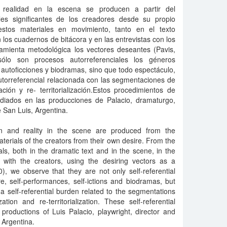
y realidad en la escena se producen a partir del
les significantes de los creadores desde su propio
estos materiales en movimiento, tanto en el texto
los cuadernos de bitácora y en las entrevistas con los
ramienta metodológica los vectores deseantes (Pavis,
lo son procesos autorreferenciales los géneros
utoficciones y biodramas, sino que todo espectáculo,
autorreferencial relacionada con las segmentaciones de
lización y re- territorialización.Estos procedimientos de
tudiados en las producciones de Palacio, dramaturgo,
e San Luis, Argentina.
 and reality in the scene are produced from the
aterials of the creators from their own desire. From the
ls, both in the dramatic text and in the scene, in the
 with the creators, using the desiring vectors as a
), we observe that they are not only self-referential
, self-performances, self-ictions and biodramas, but
 a self-referential burden related to the segmentations
lization and re-territorialization. These self-referential
productions of Luis Palacio, playwright, director and
, Argentina.