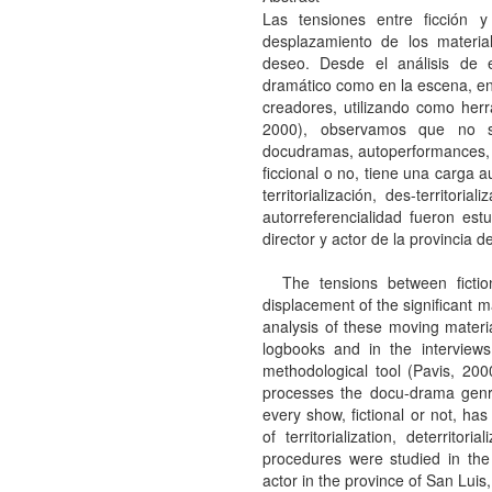
Las tensiones entre ficción 
desplazamiento de los materia
deseo. Desde el análisis de 
dramático como en la escena, en 
creadores, utilizando como her
2000), observamos que no só
docudramas, autoperformances, a
ficcional o no, tiene una carga 
territorialización, des-territoria
autorreferencialidad fueron es
director y actor de la provincia d
The tensions between fiction
displacement of the significant m
analysis of these moving materia
logbooks and in the interviews
methodological tool (Pavis, 2000
processes the docu-drama genre
every show, fictional or not, has
of territorialization, deterritoria
procedures were studied in the 
actor in the province of San Luis