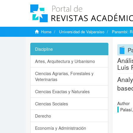
Home
Universidad de Valparaíso
Panambí: Re
Pa
Discipline
Análi
Artes, Arquitectura y Urbanismo
Luis 
Ciencias Agrarias, Forestales y
Analy
Veterinarias
based
Ciencias Exactas y Naturales
Author
Ciencias Sociales
Palasí
Derecho
Economía y Administración