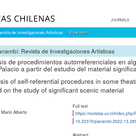
JOURNALS
vista de Investigaciones Artísticas
View Item
nambí: Revista de Investigaciones Artísticas
sis de procedimientos autorreferenciales en al
Palacio a partir del estudio del material signifi
sis of self-referential procedures in some theat
 on the study of significant scenic material
Full text
, Mario Alberto
https://revistas.uv.cl/index.php
10.22370/panambi.2022.13.28
Abstract