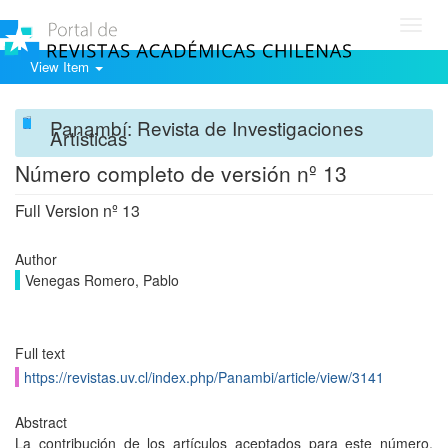
Toggl
navig
View Item
Panambí: Revista de Investigaciones
Artísticas
Número completo de versión nº 13
Full Version nº 13
Author
Venegas Romero, Pablo
Full text
https://revistas.uv.cl/index.php/Panambi/article/view/3141
Abstract
La contribución de los artículos aceptados para este número,