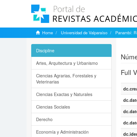
Home
Universidad de Valparaíso
Panambí: Re
Show si
Discipline
Númer
Artes, Arquitectura y Urbanismo
Full 
Ciencias Agrarias, Forestales y
Veterinarias
dc.cre
Ciencias Exactas y Naturales
dc.dat
Ciencias Sociales
dc.dat
Derecho
dc.dat
Economía y Administración
dc.iden