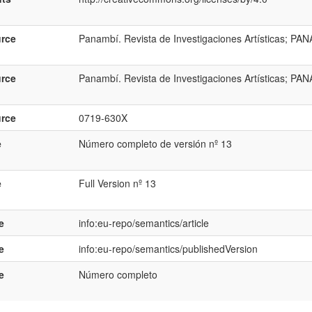
rce
Panambí. Revista de Investigaciones Artísticas; 
rce
Panambí. Revista de Investigaciones Artísticas; 
rce
0719-630X
e
Número completo de versión nº 13
e
Full Version nº 13
e
info:eu-repo/semantics/article
e
info:eu-repo/semantics/publishedVersion
e
Número completo