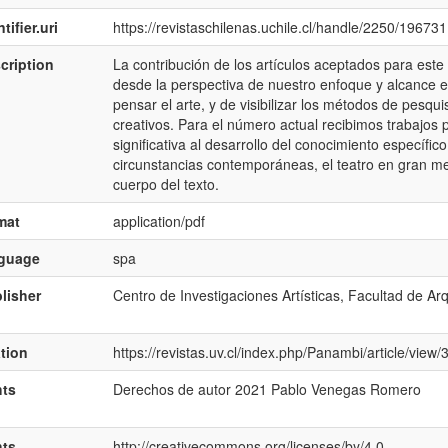
tifier.uri
https://revistaschilenas.uchile.cl/handle/2250/196731
cription
La contribución de los artículos aceptados para este
desde la perspectiva de nuestro enfoque y alcance ed
pensar el arte, y de visibilizar los métodos de pesqu
creativos. Para el número actual recibimos trabajos
significativa al desarrollo del conocimiento específico;
circunstancias contemporáneas, el teatro en gran me
cuerpo del texto.
mat
application/pdf
nguage
spa
lisher
Centro de Investigaciones Artísticas, Facultad de Ar
ation
https://revistas.uv.cl/index.php/Panambi/article/view
hts
Derechos de autor 2021 Pablo Venegas Romero
hts
http://creativecommons.org/licenses/by/4.0