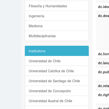
Filosofía y Humanidades
dc.iden
dc.des
Ingeniería
Medicina
Multidisciplinarias
Institutions
dc.for
Universidad de Chile
dc.la
Universidad Católica de Chile
dc.pub
Universidad de Santiago de Chile
dc.rel
Universidad de Concepción
dc.rig
Universidad Austral de Chile
dc.rig