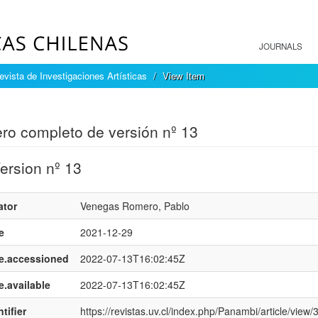
JOURNALS
vista de Investigaciones Artísticas
View Item
mple item record
o completo de versión nº 13
Version nº 13
ator
Venegas Romero, Pablo
e
2021-12-29
e.accessioned
2022-07-13T16:02:45Z
e.available
2022-07-13T16:02:45Z
tifier
https://revistas.uv.cl/index.php/Panambi/article/view/