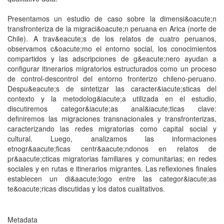
Presentamos un estudio de caso sobre la dimensi&oacute;n
transfronteriza de la migraci&oacute;n peruana en Arica (norte de
Chile). A trav&eacute;s de los relatos de cuatro peruanos,
observamos c&oacute;mo el entorno social, los conocimientos
compartidos y las adscripciones de g&eacute;nero ayudan a
configurar itinerarios migratorios estructurados como un proceso
de control-descontrol del entorno fronterizo chileno-peruano.
Despu&eacute;s de sintetizar las caracter&iacute;sticas del
contexto y la metodolog&iacute;a utilizada en el estudio,
discutiremos categor&iacute;as anal&iacute;ticas clave:
definiremos las migraciones transnacionales y transfronterizas,
caracterizando las redes migratorias como capital social y
cultural. Luego, analizamos las informaciones
etnogr&aacute;ficas centr&aacute;ndonos en relatos de
pr&aacute;cticas migratorias familiares y comunitarias; en redes
sociales y en rutas e itinerarios migrantes. Las reflexiones finales
establecen un di&aacute;logo entre las categor&iacute;as
te&oacute;ricas discutidas y los datos cualitativos.
Metadata