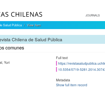
JOURNALS
de Salud Pública
View Item
vista Chilena de Salud Pública
os comunes
Full text
l, Yuri
https://revistasaludpublica.uch
10.5354/0719-5281.2014.3074
Metadata
Show full item record