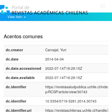
Toggl
navig
View Item
Show simple item record
Acentos comunes
dc.creator
Carvajal, Yuri
dc.date
2014-04-04
dc.date.accessioned
2022-07-14T16:29:15Z
dc.date.available
2022-07-14T16:29:15Z
dc.identifier
https://revistasaludpublica.uchile.cl/index.
p/RCSP/article/view/30743
dc.identifier
10.5354/0719-5281.2014.30743
dc.identifier.uri
https://revistaschilenas.uchile.cl/handle/2