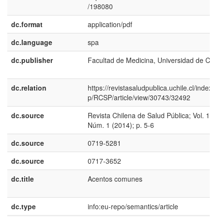
/198080
dc.format
application/pdf
dc.language
spa
dc.publisher
Facultad de Medicina, Universidad de Chi
dc.relation
https://revistasaludpublica.uchile.cl/index.
p/RCSP/article/view/30743/32492
dc.source
Revista Chilena de Salud Pública; Vol. 18
Núm. 1 (2014); p. 5-6
dc.source
0719-5281
dc.source
0717-3652
dc.title
Acentos comunes
dc.type
info:eu-repo/semantics/article