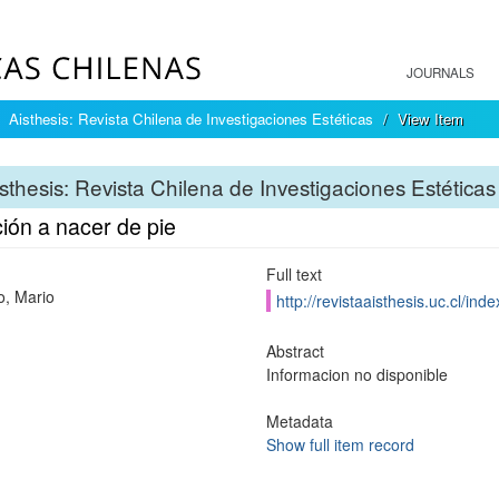
JOURNALS
Aisthesis: Revista Chilena de Investigaciones Estéticas
View Item
sthesis: Revista Chilena de Investigaciones Estéticas
ción a nacer de pie
Full text
o, Mario
http://revistaaisthesis.uc.cl/inde
Abstract
Informacion no disponible
Metadata
Show full item record